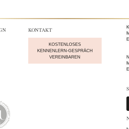
K
IGN
KONTAKT
M
E
KOSTENLOSES
KENNENLERN-GESPRÄCH
VEREINBAREN
N
M
E